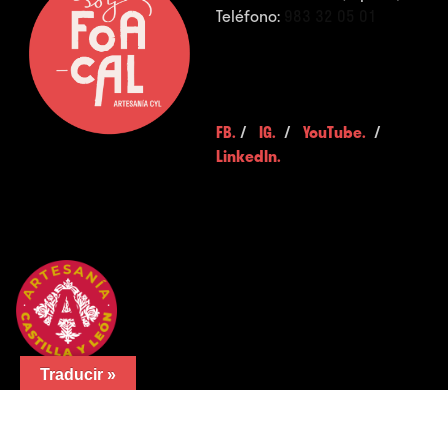
Teléfono:
983 32 05 01
FB.
/
IG.
/
YouTube.
/
LinkedIn.
Traducir »