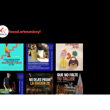
foacal.artesaniacyl
Síguenos para estar al día
Ver más imágenes