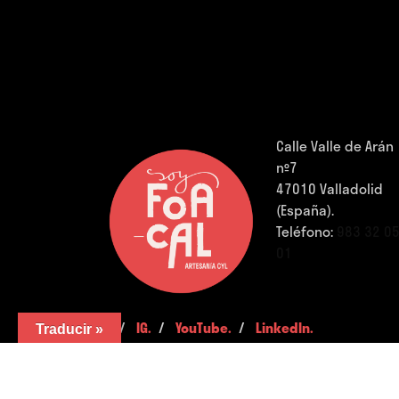
Calle Valle de Arán
nº7
47010 Valladolid
(España).
Teléfono:
983 32 0
01
FB.
/
IG.
/
YouTube.
/
LinkedIn.
Traducir »