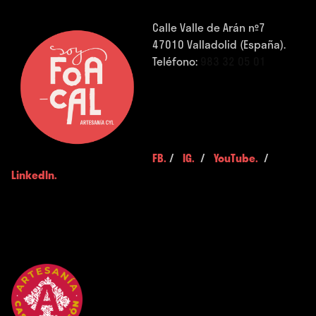
Calle Valle de Arán nº7
47010 Valladolid (España).
Teléfono:
983 32 05 01
FB.
/
IG.
/
YouTube.
/
LinkedIn.