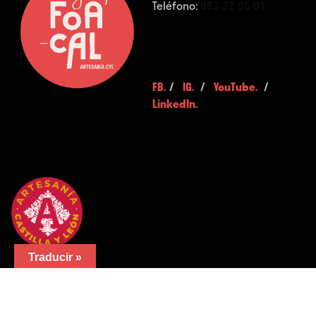
Teléfono:
983 32 05 01
FB.
/
IG.
/
YouTube.
/
LinkedIn.
Traducir »