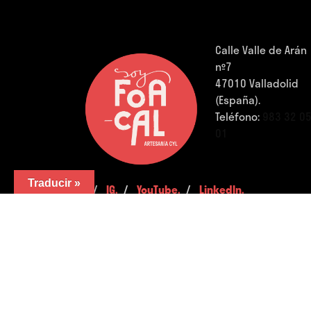
Calle Valle de Arán
nº7
47010 Valladolid
(España).
Teléfono:
983 32 0
01
Traducir »
FB.
/
IG.
/
YouTube.
/
LinkedIn.