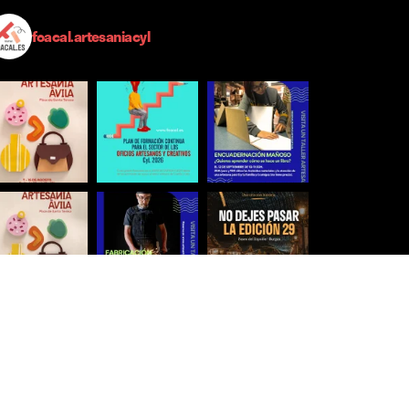
foacal.artesaniacyl
Síguenos para estar al día
Ver más imágenes