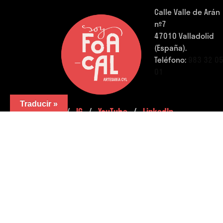
Calle Valle de Arán
nº7
47010 Valladolid
(España).
Teléfono:
983 32 0
01
Traducir »
FB.
/
IG.
/
YouTube.
/
LinkedIn.