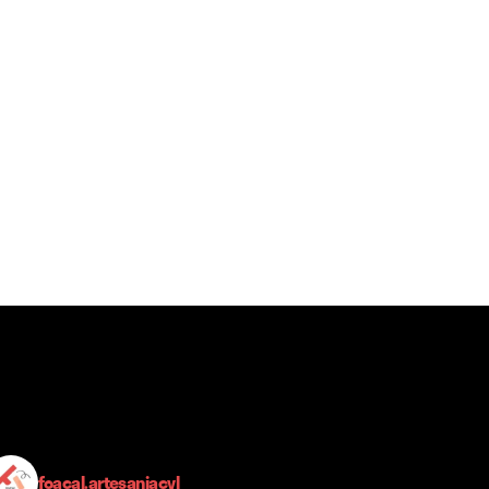
foacal.artesaniacyl