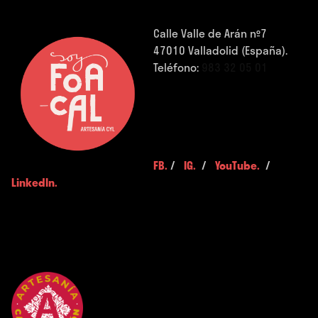
Calle Valle de Arán nº7
47010 Valladolid (España).
Teléfono:
983 32 05 01
FB.
/
IG.
/
YouTube.
/
LinkedIn.