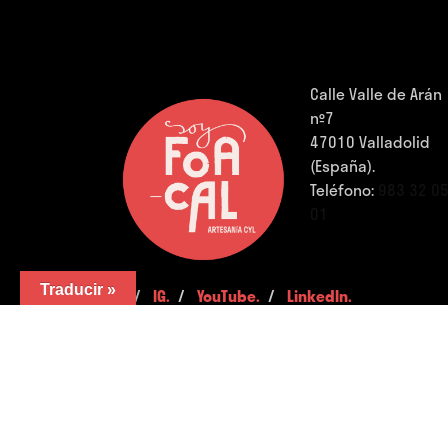
Calle Valle de Arán
nº7
47010 Valladolid
(España).
Teléfono:
983 32 0
01
Traducir »
FB.
/
IG.
/
YouTube.
/
LinkedIn.