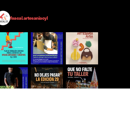
foacal.artesaniacyl
Síguenos para estar al día
Ver más imágenes