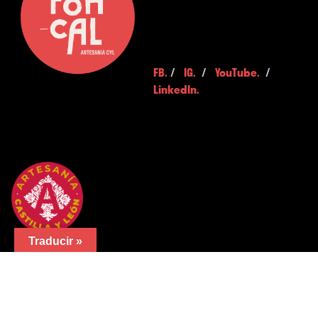
FB.
/
IG.
/
YouTube.
/
LinkedIn.
Traducir »