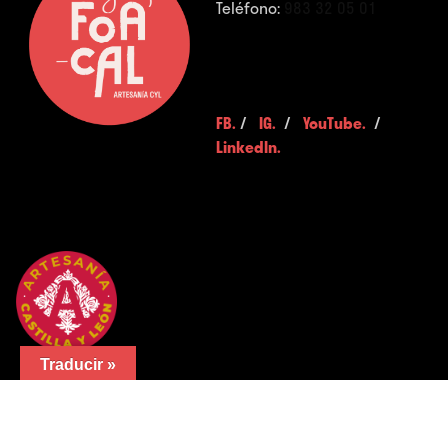
Teléfono:
983 32 05 01
FB.
/
IG.
/
YouTube.
/
LinkedIn.
Traducir »