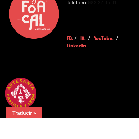
Teléfono:
983 32 05 01
FB.
/
IG.
/
YouTube.
/
LinkedIn.
Traducir »