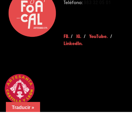
Teléfono:
983 32 05 01
FB.
/
IG.
/
YouTube.
/
LinkedIn.
Traducir »