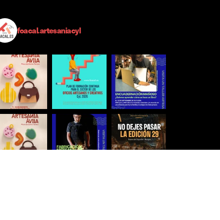
foacal.artesaniacyl
Síguenos para estar al día
Ver más imágenes