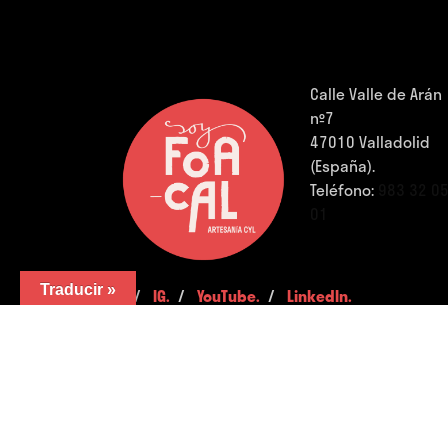
Calle Valle de Arán
nº7
47010 Valladolid
(España).
Teléfono:
983 32 0
01
Traducir »
FB.
/
IG.
/
YouTube.
/
LinkedIn.