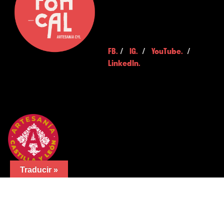
FB.
/
IG.
/
YouTube.
/
LinkedIn.
Traducir »