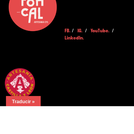
FB.
/
IG.
/
YouTube.
/
LinkedIn.
Traducir »