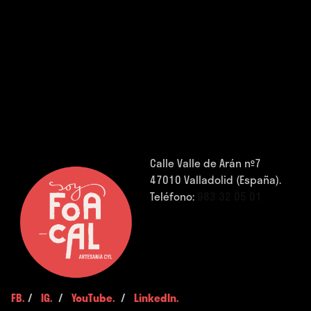
Calle Valle de Arán nº7
47010 Valladolid (España).
Teléfono:
983 32 05 01
FB.
/
IG.
/
YouTube.
/
LinkedIn.