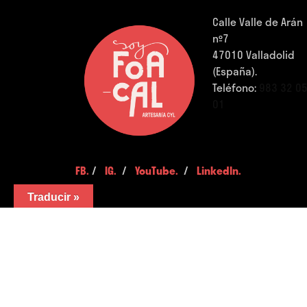
Calle Valle de Arán
nº7
47010 Valladolid
(España).
Teléfono:
983 32 0
01
FB.
/
IG.
/
YouTube.
/
LinkedIn.
Traducir »