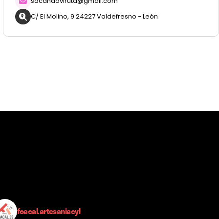
sacandoviruta@gmail.com
C/ El Molino, 9 24227 Valdefresno - León
foacal.artesaniacyl