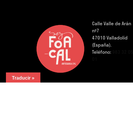
Calle Valle de Arán
nº7
47010 Valladolid
(España).
Teléfono:
983 32 0
01
Traducir »
FB.
/
IG.
/
YouTube.
/
LinkedIn.