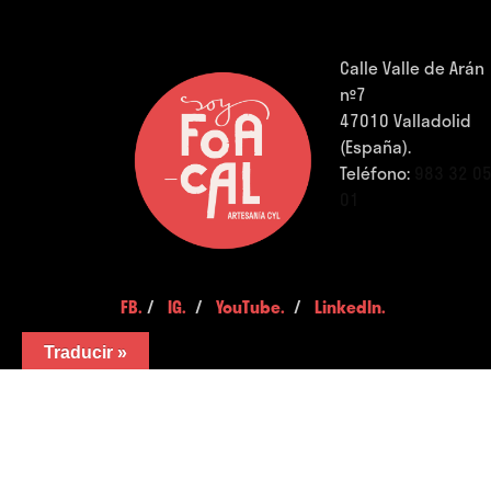
Calle Valle de Arán
nº7
47010 Valladolid
(España).
Teléfono:
983 32 0
01
FB.
/
IG.
/
YouTube.
/
LinkedIn.
Traducir »