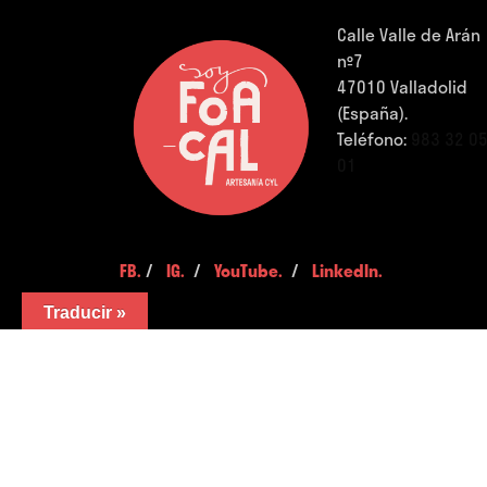
Calle Valle de Arán
nº7
47010 Valladolid
(España).
Teléfono:
983 32 0
01
FB.
/
IG.
/
YouTube.
/
LinkedIn.
Traducir »