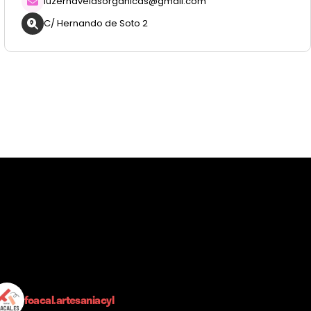
luzernavelasorganicas@gmail.com
C/ Hernando de Soto 2
foacal.artesaniacyl