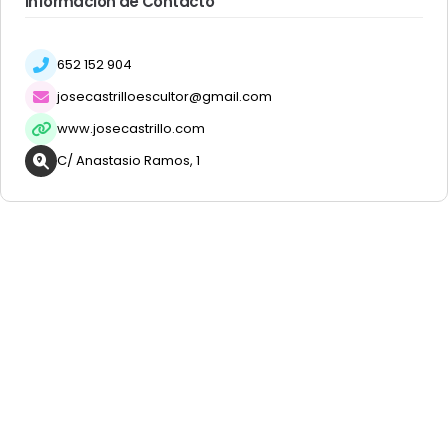
Información de Contacto
652 152 904
josecastrilloescultor@gmail.com
www.josecastrillo.com
C/ Anastasio Ramos, 1