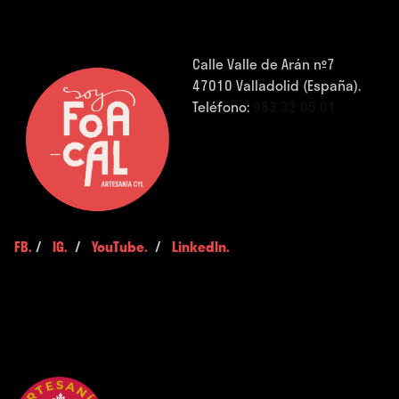
Calle Valle de Arán nº7
47010 Valladolid (España).
Teléfono:
983 32 05 01
FB.
/
IG.
/
YouTube.
/
LinkedIn.