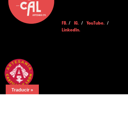
FB.
/
IG.
/
YouTube.
/
LinkedIn.
Traducir »