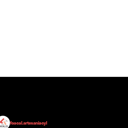
foacal.artesaniacyl