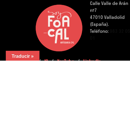
Calle Valle de Arán
nº7
47010 Valladolid
(España).
Teléfono:
983 32 0
01
Traducir »
FB.
/
IG.
/
YouTube.
/
LinkedIn.