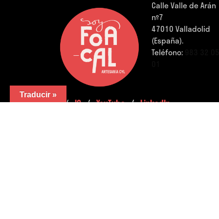
Calle Valle de Arán
nº7
47010 Valladolid
(España).
Teléfono:
983 32 0
01
Traducir »
FB.
/
IG.
/
YouTube.
/
LinkedIn.