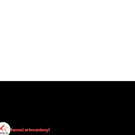
foacal.artesaniacyl