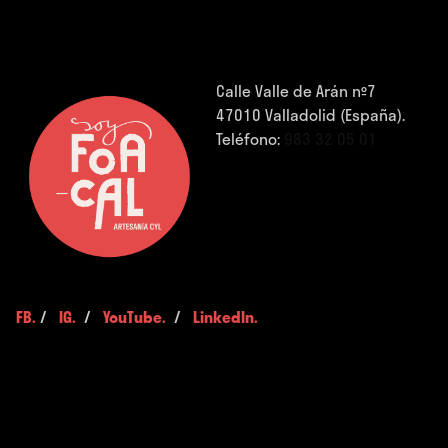
Calle Valle de Arán nº7
47010 Valladolid (España).
Teléfono:
983 32 05 01
FB.
/
IG.
/
YouTube.
/
LinkedIn.