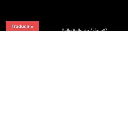
Traducir »
Calle Valle de Arán nº7
47010 Valladolid (España).
Teléfono:
983 32 05 01
FB.
/
IG.
/
YouTube.
/
LinkedIn.