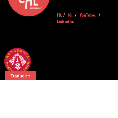
FB.
/
IG.
/
YouTube.
/
LinkedIn.
Traducir »