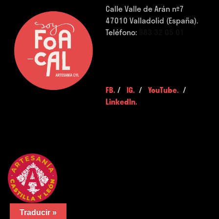
Calle Valle de Arán nº7
47010 Valladolid (España).
Teléfono:
983 32 05 01
FB.
/
IG.
/
YouTube.
/
LinkedIn.
Traducir »