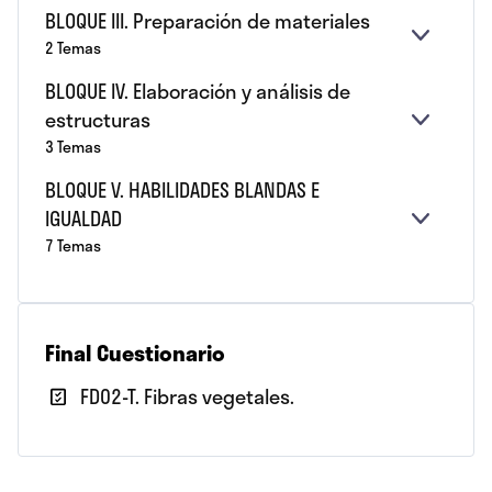
BLOQUE III. Preparación de materiales
E
BLOQUE
2 Temas
X
III.
BLOQUE IV. Elaboración y análisis de
P
PREPARA
A
DE
estructuras
E
BLOQUE
N
MATERIAL
3 Temas
X
IV.
D
P
ELABORA
I
BLOQUE V. HABILIDADES BLANDAS E
A
Y
R
IGUALDAD
N
ANÁLISIS
E
BLOQUE
D
DE
7 Temas
X
V.
I
ESTRUCT
P
HABILIDA
R
A
BLANDAS
N
E
D
IGUALDA
Final Cuestionario
I
R
FD02-T. Fibras vegetales.