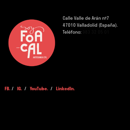
Calle Valle de Arán nº7
47010 Valladolid (España).
Teléfono:
983 32 05 01
FB.
/
IG.
/
YouTube.
/
LinkedIn.