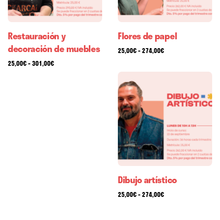
Restauración y
Flores de papel
decoración de muebles
Rango
-
25,00
€
274,00
€
de
Rango
-
25,00
€
301,00
€
precios:
de
desde
precios:
25,00€
desde
hasta
25,00€
274,00€
hasta
301,00€
Dibujo artístico
Rango
-
25,00
€
274,00
€
de
precios: