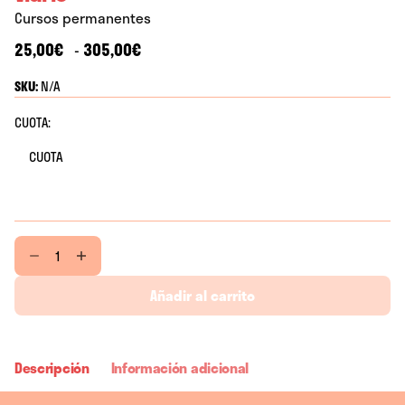
Cursos permanentes
Rango
25,00
€
305,00
€
-
de
SKU:
N/A
precios:
desde
CUOTA:
25,00€
hasta
305,00€
Vidrio
cantidad
Añadir al carrito
Descripción
Información adicional