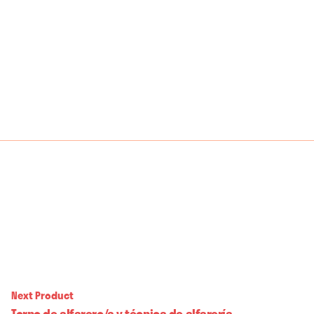
desde
25,00€
hasta
274,00€
Next Product
Torno de alfarero/a y técnica de alfarería