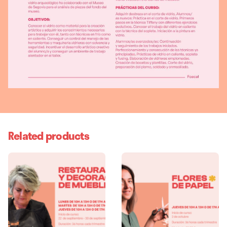
CUOTA
MATRÍCULA, TRIMESTRE, TRIMESTRE COMPLETO (5%
DCTO.), MATRÍCULA+TRIMESTRE, FRACCIONADO EN 2,
Related products
CUOTA FRACCIONADA+MATRÍCULA, 10% DCTO.
SOCIOS/AS FOACAL O ALUMNOS/AS APUNTADOS A 2
CURSOS, TRIMESTRE 10%+MATRÍCULA, PAGO CON 10%
FRACCIONADO EN 2 CUOTAS, 10% DCTO.
CUOTA+MATRÍCULA