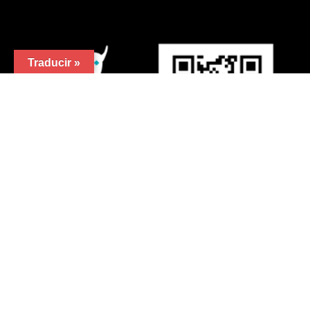
-
25,00
€
305,0
Rango
Cursos permanentes
Añadir al carrito
de
precios:
Traducir »
desde
25,00€
hasta
305,00€