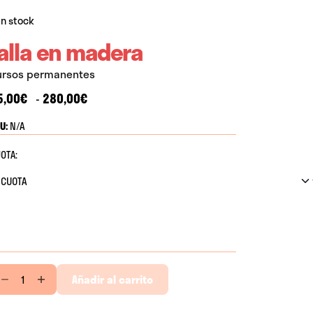
In stock
alla en madera
ursos permanentes
Rango
5,00
€
280,00
€
-
de
U:
N/A
precios:
desde
OTA:
25,00€
hasta
280,00€
lla
Añadir al carrito
adera