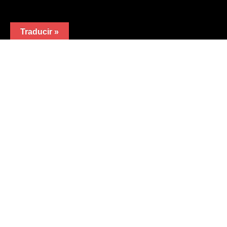
Traducir »
Calle Valle de Arán
nº7
47010 Valladolid