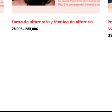
Torno de alfarero/a y técnica de alfarería
E
v
Rango
25,00
€
-
285,00
€
de
25
precios:
desde
25,00€
hasta
285,00€