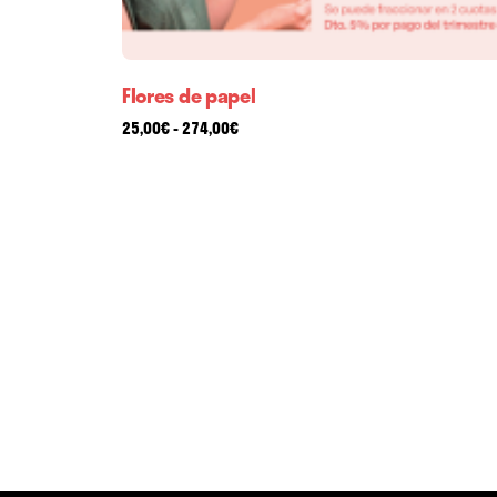
Flores de papel
Rango
25,00
€
-
274,00
€
de
precios:
desde
25,00€
hasta
274,00€