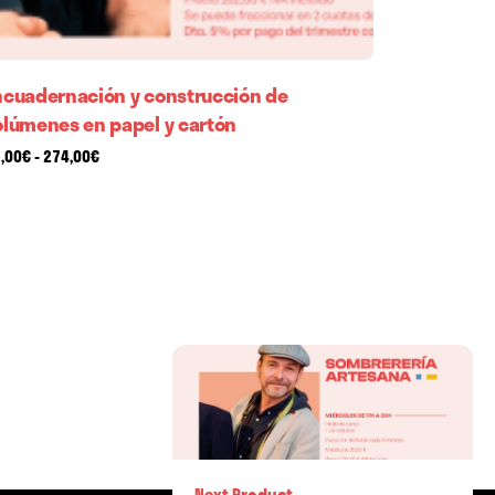
ncuadernación y construcción de
olúmenes en papel y cartón
Rango
,00
€
-
274,00
€
de
precios:
desde
25,00€
hasta
274,00€
-
25,00
€
280,00
€
Next Product