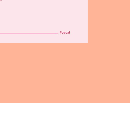
TO (5% DCTO.), MATRÍCULA+TRIMESTRE, FRACCIONADO EN 2, CUOTA
SOS, TRIMESTRE 10%+MATRÍCULA, PAGO CON 10% FRACCIONADO EN 