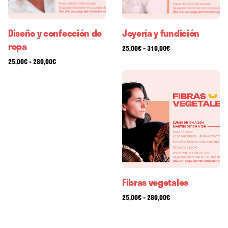
Diseño y confección de
Joyería y fundición
ropa
Rango
-
25,00
€
310,00
€
de
Rango
-
25,00
€
280,00
€
precios:
de
desde
precios:
25,00€
desde
hasta
25,00€
310,00€
hasta
280,00€
Fibras vegetales
Rango
-
25,00
€
280,00
€
de
precios: