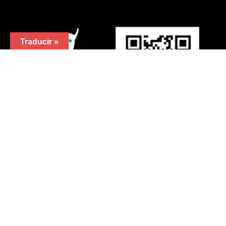
-
25,00
€
274,0
Rango
Cursos permanentes
Añadir al carrito
de
precios:
Traducir »
desde
25,00€
hasta
274,00€