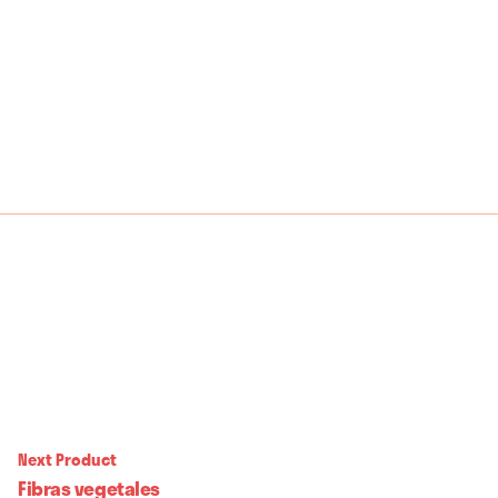
desde
25,00€
hasta
280,00€
Next Product
Fibras vegetales