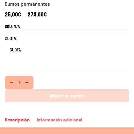
Cursos permanentes
Rango
25,00
€
274,00
€
-
de
SKU:
N/A
precios:
desde
CUOTA:
25,00€
hasta
274,00€
Flores
de
papel
Añadir al carrito
cantidad
Descripción
Información adicional