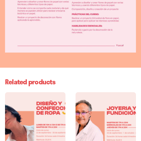
CUOTA
MATRÍCULA, TRIMESTRE, TRIMESTRE COMPLETO (5%
DCTO.), MATRÍCULA+TRIMESTRE, FRACCIONADO EN 2,
Related products
CUOTA FRACCIONADA+MATRÍCULA, 10% DCTO.
SOCIOS/AS FOACAL O ALUMNOS/AS APUNTADOS A 2
CURSOS, TRIMESTRE 10%+MATRÍCULA, PAGO CON 10%
FRACCIONADO EN 2 CUOTAS, 10% DCTO.
CUOTA+MATRÍCULA