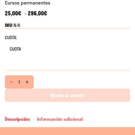
Cursos permanentes
Rango
25,00
€
296,00
€
-
de
SKU:
N/A
precios:
desde
CUOTA:
25,00€
hasta
296,00€
Cuero
cantidad
Añadir al carrito
Descripción
Información adicional