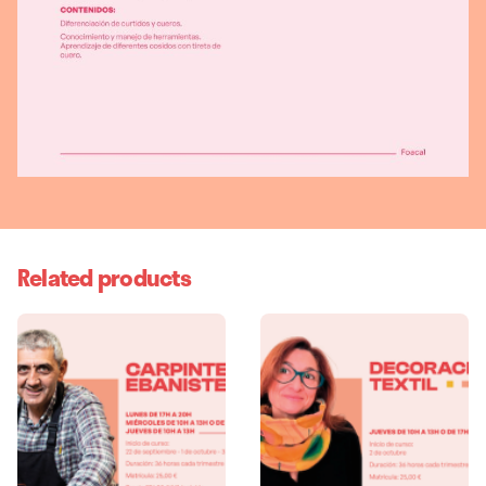
CUOTA
MATRÍCULA, TRIMESTRE, TRIMESTRE COMPLETO (5%
DCTO.), MATRÍCULA+TRIMESTRE, FRACCIONADO EN 2,
Related products
CUOTA FRACCIONADA+MATRÍCULA, 10% DCTO.
SOCIOS/AS FOACAL O ALUMNOS/AS APUNTADOS A 2
CURSOS, TRIMESTRE 10%+MATRÍCULA, PAGO CON 10%
FRACCIONADO EN 2 CUOTAS, 10% DCTO.
CUOTA+MATRÍCULA