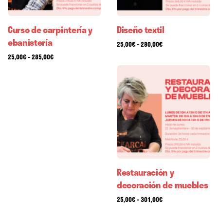
Curso de carpintería y
Diseño textil
ebanistería
Rango
-
25,00
€
280,00
€
de
Rango
-
25,00
€
285,00
€
precios:
de
desde
precios:
25,00€
desde
hasta
25,00€
280,00€
hasta
285,00€
Restauración y
decoración de muebles
Rango
-
25,00
€
301,00
€
de