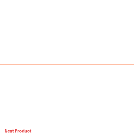
precios:
desde
25,00€
hasta
301,00€
Next Product