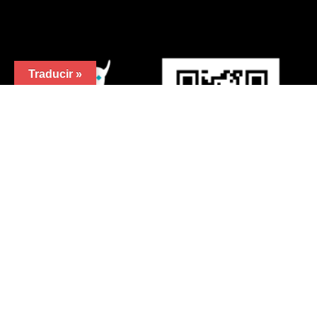
-
25,00
€
296,0
Rango
Cursos permanentes
Añadir al carrito
de
precios:
Traducir »
desde
25,00€
hasta
296,00€