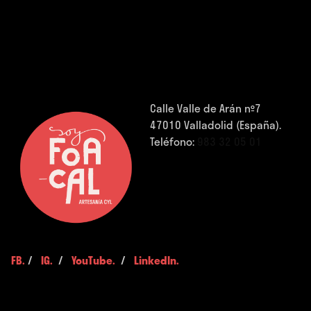
Calle Valle de Arán nº7
47010 Valladolid (España).
Teléfono:
983 32 05 01
FB.
/
IG.
/
YouTube.
/
LinkedIn.