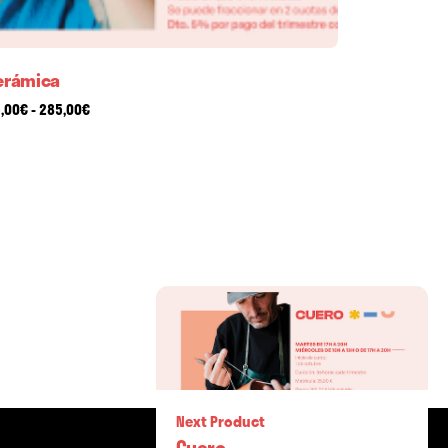
erámica
Rango
,00
€
-
285,00
€
de
precios:
desde
25,00€
hasta
285,00€
-
25,00
€
280,00
€
Next Product
Rango
Cuero