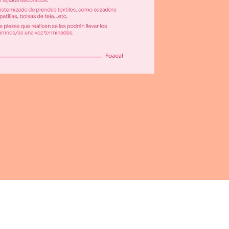
TO (5% DCTO.), MATRÍCULA+TRIMESTRE, FRACCIONADO EN 2, CUOTA
SOS, TRIMESTRE 10%+MATRÍCULA, PAGO CON 10% FRACCIONADO EN 