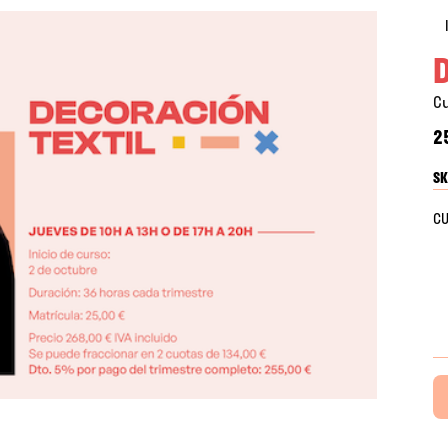
D
C
2
SK
CU
Di
te
ca