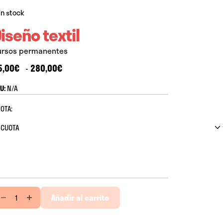
In stock
iseño textil
ursos permanentes
Rango
5,00
€
280,00
€
-
de
U:
N/A
precios:
desde
OTA:
25,00€
hasta
280,00€
seño
Añadir al carrito
xtil
ntidad