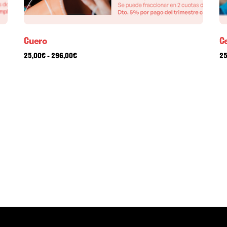
Cuero
C
Rango
25,00
€
-
296,00
€
25
de
precios:
desde
25,00€
hasta
296,00€