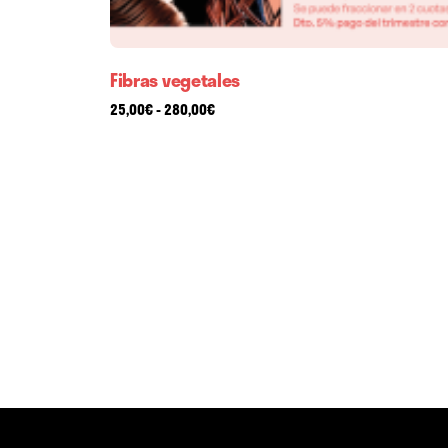
Fibras vegetales
Rango
25,00
€
-
280,00
€
de
precios:
desde
25,00€
hasta
280,00€