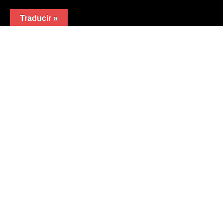
Traducir »
Calle Valle de Arán
nº7
47010 Valladolid
(España).
Teléfono:
983 32 0