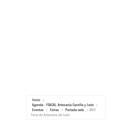
Inicio
Agenda - FOACAL. Artesanía Castilla y León
Eventos
Ferias
Portada web
XXVII
Feria de Artesanía de León