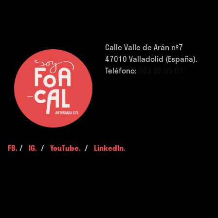
Calle Valle de Arán nº7
47010 Valladolid (España).
Teléfono:
983 32 05 01
FB.
/
IG.
/
YouTube.
/
LinkedIn.