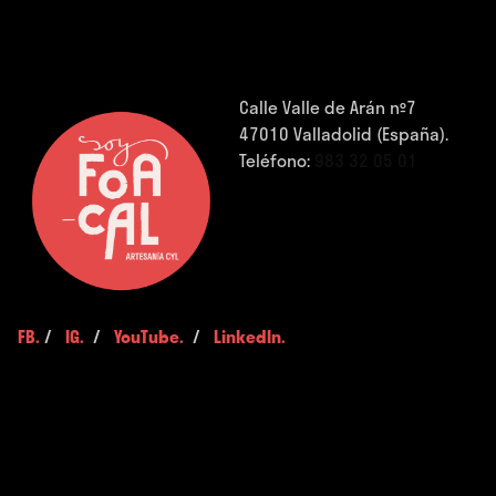
Calle Valle de Arán nº7
47010 Valladolid (España).
Teléfono:
983 32 05 01
FB.
/
IG.
/
YouTube.
/
LinkedIn.