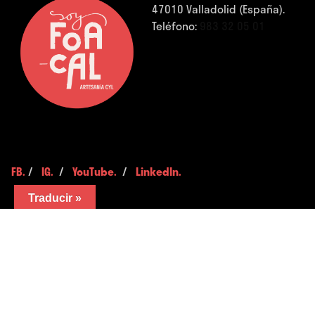
47010 Valladolid (España).
Teléfono:
983 32 05 01
FB.
/
IG.
/
YouTube.
/
LinkedIn.
Traducir »