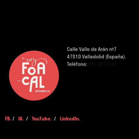
Calle Valle de Arán nº7
47010 Valladolid (España).
Teléfono:
983 32 05 01
FB.
/
IG.
/
YouTube.
/
LinkedIn.