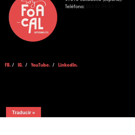
Teléfono:
983 32 05 01
FB.
/
IG.
/
YouTube.
/
LinkedIn.
Traducir »