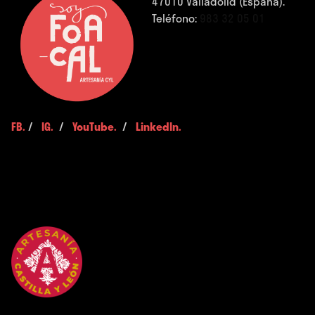
47010 Valladolid (España).
Teléfono:
983 32 05 01
FB.
/
IG.
/
YouTube.
/
LinkedIn.