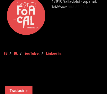
47010 Valladolid (España).
Teléfono:
983 32 05 01
FB.
/
IG.
/
YouTube.
/
LinkedIn.
Traducir »