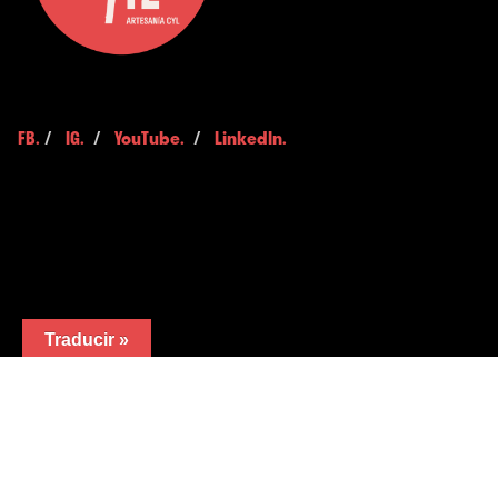
FB.
/
IG.
/
YouTube.
/
LinkedIn.
Traducir »