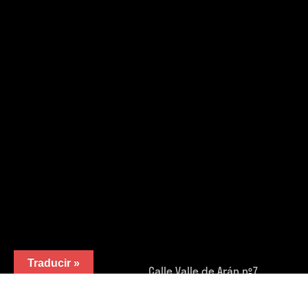
Traducir »
Calle Valle de Arán nº7
47010 Valladolid (España).
Teléfono:
983 32 05 01