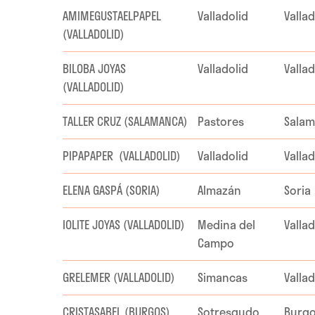
AMIMEGUSTAELPAPEL
Valladolid
Vallad
(VALLADOLID)
BILOBA JOYAS
Valladolid
Vallad
(VALLADOLID)
TALLER CRUZ (SALAMANCA)
Pastores
Sala
PIPAPAPER (VALLADOLID)
Valladolid
Vallad
ELENA GASPÁ (SORIA)
Almazán
Soria
IOLITE JOYAS (VALLADOLID)
Medina del
Vallad
Campo
GRELEMER (VALLADOLID)
Simancas
Vallad
CRISTASABEL (BURGOS)
Sotresgudo
Burg