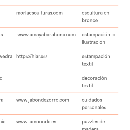
morlaesculturas.com
escultura en
bronce
os
www.amayabarahona.com
estampación e
ilustración
vedra
https://hiar.es/
estampación
textil
id
decoración
textil
ra
www.jabondezorro.com
cuidados
personales
cia
www.lamoonda.es
puzzles de
madera