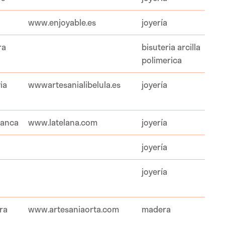
www.enjoyable.es
joyería
ra
bisuteria arcilla
polimerica
ia
wwwartesanialibelula.es
joyería
manca
www.latelana.com
joyería
joyería
joyería
ra
www.artesaniaorta.com
madera