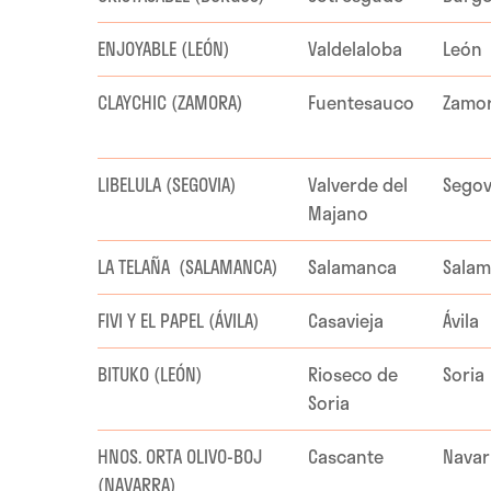
ENJOYABLE (LEÓN)
Valdelaloba
León
CLAYCHIC (ZAMORA)
Fuentesauco
Zamo
LIBELULA (SEGOVIA)
Valverde del
Segov
Majano
LA TELAÑA (SALAMANCA)
Salamanca
Sala
FIVI Y EL PAPEL (ÁVILA)
Casavieja
Ávila
BITUKO (LEÓN)
Rioseco de
Soria
Soria
HNOS. ORTA OLIVO-BOJ
Cascante
Navar
(NAVARRA)