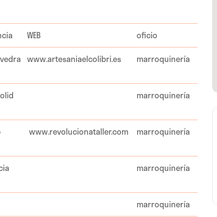
ncia
WEB
oficio
vedra
www.artesaniaelcolibri.es
marroquinería
olid
marroquinería
o
www.revolucionataller.com
marroquinería
cia
marroquinería
marroquinería