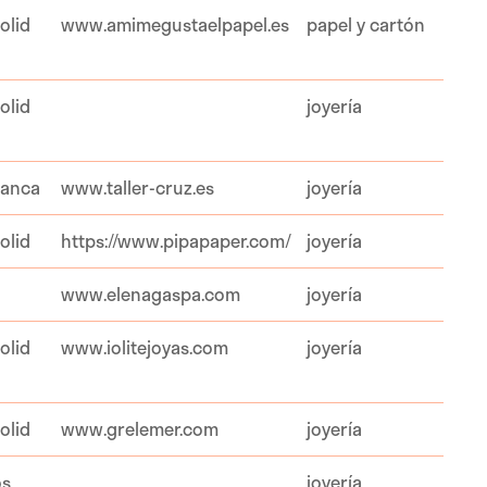
olid
www.amimegustaelpapel.es
papel y cartón
olid
joyería
manca
www.taller-cruz.es
joyería
olid
https://www.pipapaper.com/
joyería
www.elenagaspa.com
joyería
olid
www.iolitejoyas.com
joyería
olid
www.grelemer.com
joyería
os
joyería