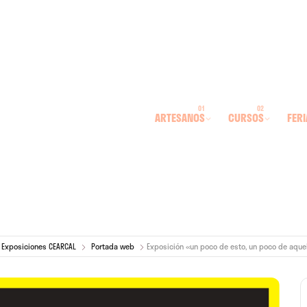
ARTESANOS
CURSOS
FERI
Exposiciones CEARCAL
Portada web
Exposición «un poco de esto, un poco de aquel