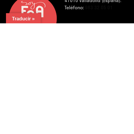
47010 Valladolid (España).
Teléfono:
983 32 05 01
Traducir »
FB.
/
IG.
/
YouTube.
/
LinkedIn.