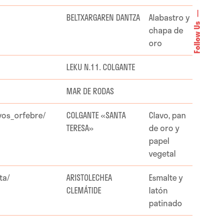
BELTXARGAREN DANTZA
Alabastro y
Follow Us
chapa de
oro
LEKU N.11. COLGANTE
MAR DE RODAS
os_orfebre/
COLGANTE «SANTA
Clavo, pan
TERESA»
de oro y
papel
vegetal
ta/
ARISTOLECHEA
Esmalte y
CLEMÁTIDE
latón
patinado