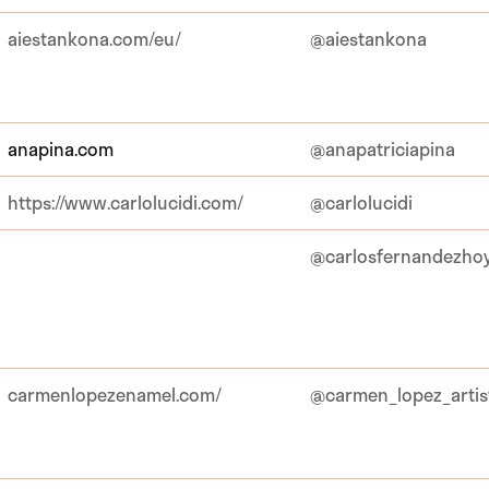
aiestankona.com/eu/
@aiestankona
anapina.com
@anapatriciapina
https://www.carlolucidi.com/
@carlolucidi
@carlosfernandezhoy
carmenlopezenamel.com/
@carmen_lopez_artis