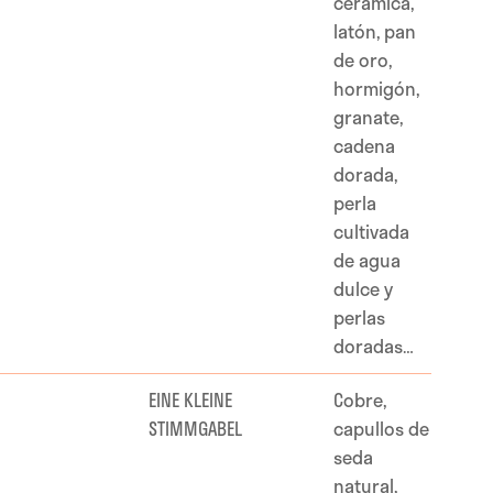
cerámica,
latón, pan
de oro,
hormigón,
granate,
cadena
dorada,
perla
cultivada
de agua
dulce y
perlas
doradas…
EINE KLEINE
Cobre,
STIMMGABEL
capullos de
seda
natural,