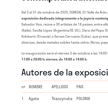
Del 3 al 31 de octubre de 2025, CEARCAL (C/ Valle de Arán, 
exposición dedicada íntegramente a la joyería contem
Salvador Vico, reúne a 30 artistas de 18 países, entre ell
(Italia), Cecilia López (Argentina/EE. UU.), Clara del Papa 
Kolobaric (Croacia) o Xerxes Carruana (Cuba), que prese
diversas, desde metales nobles hasta vidrio, fibras, pap
La inauguración será el viernes 3 de octubre a las 19:00
17:00 a 20:00 h; viernes, de 10:00 a 14:00 h.
Autores de la exposic
nº
NOMBRE
APELLIDOS
PAIS
1
Agata
Tkaczynska
POLONIA