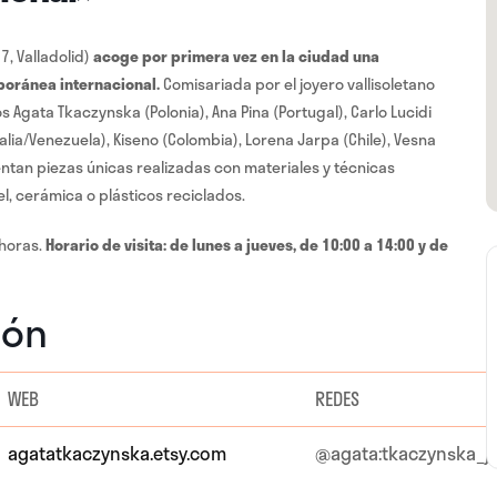
7, Valladolid)
acoge por primera vez en la ciudad una
poránea internacional.
Comisariada por el joyero vallisoletano
os Agata Tkaczynska (Polonia), Ana Pina (Portugal), Carlo Lucidi
(Italia/Venezuela), Kiseno (Colombia), Lorena Jarpa (Chile), Vesna
ntan piezas únicas realizadas con materiales y técnicas
el, cerámica o plásticos reciclados.
 horas.
Horario de visita: de lunes a jueves, de 10:00 a 14:00 y de
ión
WEB
REDES
agatatkaczynska.etsy.com
@agata:tkaczynska_j