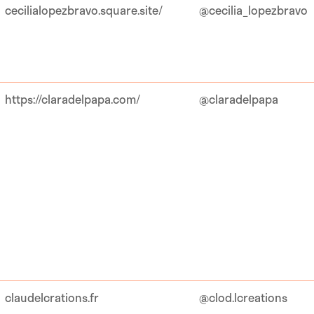
cecilialopezbravo.square.site/
@cecilia_lopezbravo
https://claradelpapa.com/
@claradelpapa
claudelcrations.fr
@clod.lcreations