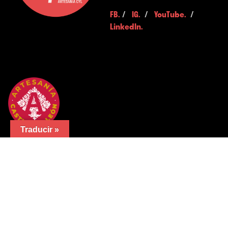
FB.
/
IG.
/
YouTube.
/
LinkedIn.
Traducir »