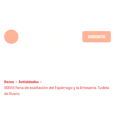
Skip
to
content
CONTACTO
Home
Actividades
XXXVIII Feria de exaltación del Espárrago y la Artesanía. Tudela
de Duero.